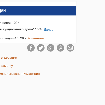
дан
я цена:
100
р
я аукционного дома
:
15%
Далее
проходил 4.5.26 в
Коллекция
ь в закладки
ь заметку
 использования Коллекция