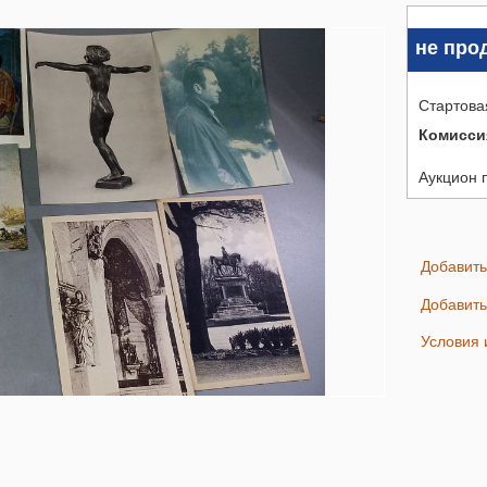
не про
Стартова
Комисси
Аукцион 
Добавит
Добавит
Условия