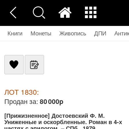
Книги
Монеты
Живопись
ДПИ
Анти
ЛОТ 1830:
Продан за:
80 000p
[Прижизненное] Достоевский Ф. М.
Униженные и оскорбленные. Роман в 4-х
частях с эпилогом. – СПб., 1879.