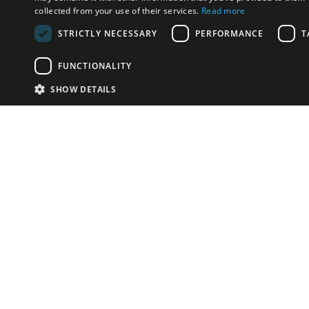
collected from your use of their services.
Read more
STRICTLY NECESSARY
PERFORMANCE
T
FUNCTIONALITY
SHOW DETAILS
Почта:
info-r
Телефон:
*1812 (бес
или +79
У Вас есть предметы на продажу?
Связаться с нами
Адаптированное решение для сайта аукционных
домов
Детали
© bidspirit. Вс