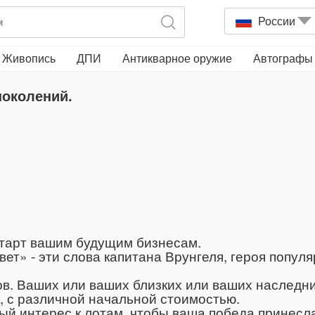
России
Живопись
ДПИ
Антикварное оружие
Автографы
околений.
старт вашим будущим бизнесам.
ывет» - эти слова капитана Врунгеля, героя попул
в. Ваших или ваших близких или ваших наследни
, с различной начальной стоимостью.
й интерес к лотам, чтобы ваша победа принесла