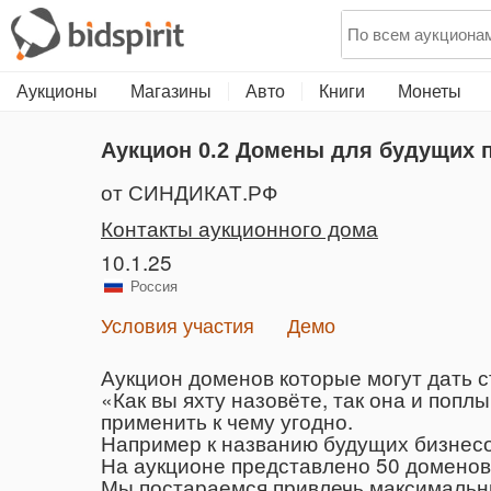
Аукционы
Магазины
Авто
Книги
Монеты
Аукцион 0.2
Домены для будущих п
от СИНДИКАТ.РФ
Контакты аукционного дома
10.1.25
Россия
Условия участия
Демо
Аукцион доменов которые могут дать 
«Как вы яхту назовёте, так она и попл
применить к чему угодно.
Например к названию будущих бизнесо
На аукционе представлено 50 доменов
Мы постараемся привлечь максимальны