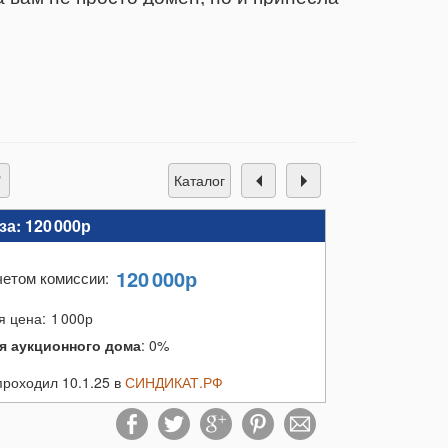
 чем дороже он уйдет с аукциона.
каталог
за:
120 000р
120 000
р
четом комиссии
:
я цена:
1 000
р
я аукционного дома
:
0%
проходил 10.1.25 в
СИНДИКАТ.РФ