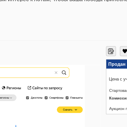
му активу, который будет работать тем лучше -
Продан 
Цена с у
Стартова
Комисси
Аукцион 