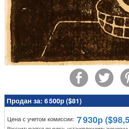
Продан за:
6 500р (
$81
)
7 930
р
(
$98,
Цена с учетом комиссии
:
Рассчитывается по курсу, установленному аукционн