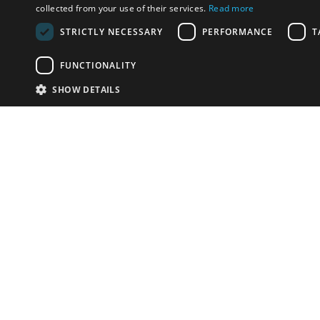
collected from your use of their services.
Read more
STRICTLY NECESSARY
PERFORMANCE
T
FUNCTIONALITY
SHOW DETAILS
Почта:
info-r
Телефон:
*1812 (бес
или +79
У Вас есть предметы на продажу?
Связаться с нами
Адаптированное решение для сайта аукционных
домов
Детали
© bidspirit. Вс