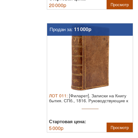
20 000
p
Просмотр
11 000p
Продан за:
ЛОТ
011
:
[Филарет]. Записки на Книгу
бытия. СПб., 1816.
Руководствующие к
...
Стартовая цена:
5 000
p
Просмотр