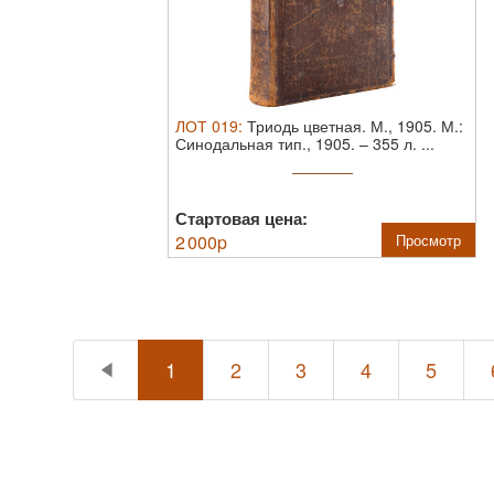
ЛОТ
019
:
Триодь цветная. М., 1905.
М.:
Синодальная тип., 1905. – 355 л. ...
Стартовая цена:
2 000
p
Просмотр
1
2
3
4
5