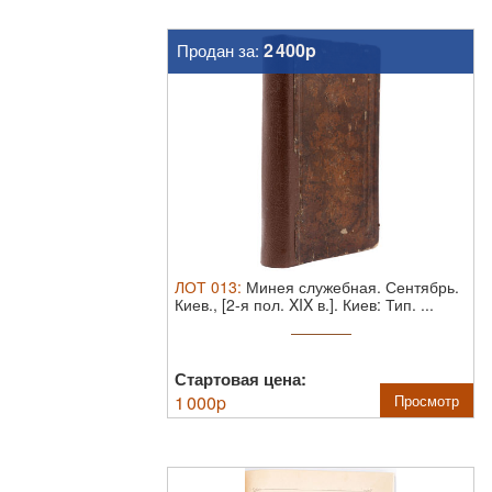
2 400p
Продан за:
ЛОТ
013
:
Минея служебная. Сентябрь.
Киев., [2-я пол. XIX в.].
Киев: Тип. ...
Стартовая цена:
1 000
p
Просмотр