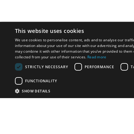
This website uses cookies
We use cookies to personalise content, ads and to analyse our traffi
information about your use of our site with our advertising and anal
may combine it with other information that you’ve provided to them o
collected from your use of their services.
Read more
STRICTLY NECESSARY
PERFORMANCE
T
FUNCTIONALITY
SHOW DETAILS
Почта:
info-r
Телефон:
*1812 (бес
или +79