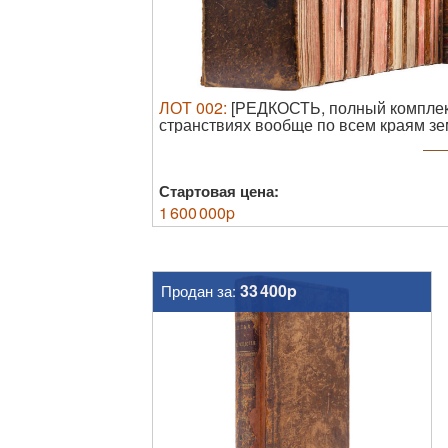
ЛОТ
002
:
[РЕДКОСТЬ, полный комплект
странствиях вообще по всем краям земно
Содержащая в себе: достойнейшее пр
наилучшим доказанное образом, в стра
европейцы; о нравах оных жителей ...
Стартовая цена:
1 600 000
p
33 400p
Продан за: