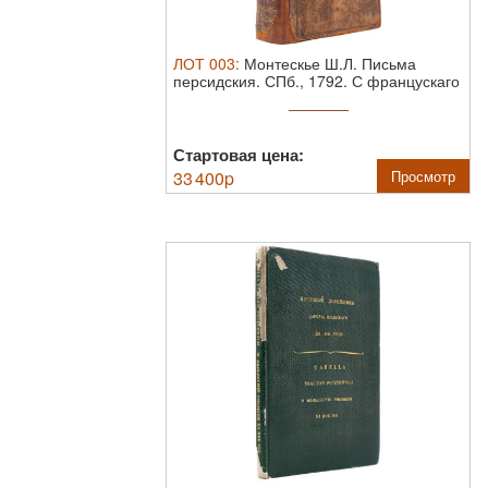
ЛОТ
003
:
Монтескье Ш.Л. Письма
персидския. СПб., 1792.
С францускаго
языка ...
Стартовая цена:
33 400
p
Просмотр