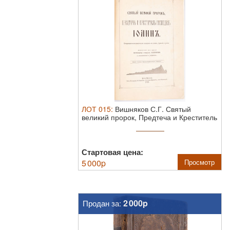
ЛОТ
015
:
Вишняков С.Г. Святый
великий пророк, Предтеча и Креститель
...
Стартовая цена:
5 000
p
Просмотр
2 000p
Продан за: