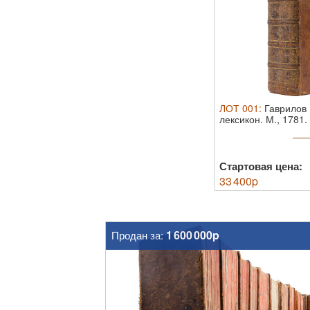
ЛОТ
001
:
Гаврилов
лексикон. М., 1781.
французском ...
Стартовая цена:
33 400
p
1 600 000p
Продан за: