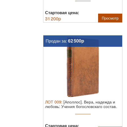
Стартовая цена:
31 200
p
Просмотр
62 500p
Продан за:
ЛОТ
009
:
[Аполлос]. Вера, надежда и
любовь: Учения богословскаго состав.
...
Стартовая цена: