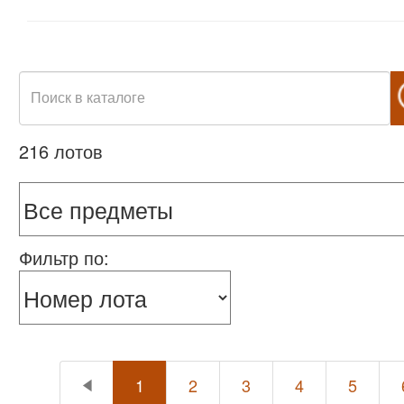
216 лотов
Фильтр по:
1
2
3
4
5